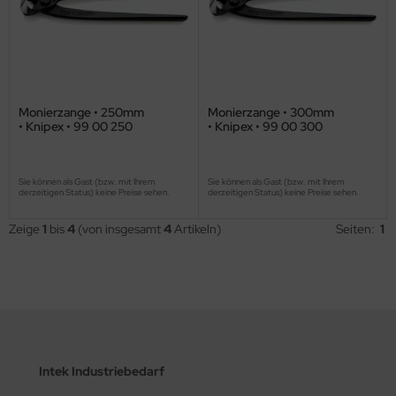
Monierzange • 250mm
Monierzange • 300mm
• Knipex • 99 00 250
• Knipex • 99 00 300
Sie können als Gast (bzw. mit Ihrem
Sie können als Gast (bzw. mit Ihrem
derzeitigen Status) keine Preise sehen.
derzeitigen Status) keine Preise sehen.
Zeige
1
bis
4
(von insgesamt
4
Artikeln)
Seiten:
1
Intek Industriebedarf