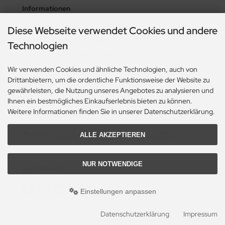
Informationen
Zahlung & Versand
Diese Webseite verwendet Cookies und andere
Lieferzeit & Lieferbedingungen
Technologien
Gasflasche mieten oder kaufen?
Wir verwenden Cookies und ähnliche Technologien, auch von
Historie? Fehlanzeige!
Drittanbietern, um die ordentliche Funktionsweise der Website zu
Aktionsheft Sommer 2026
gewährleisten, die Nutzung unseres Angebotes zu analysieren und
Ihnen ein bestmögliches Einkaufserlebnis bieten zu können.
Weitere Informationen finden Sie in unserer Datenschutzerklärung.
Zahlungsmethoden
ALLE AKZEPTIEREN
NUR NOTWENDIGE
Social Media
Einstellungen anpassen
Datenschutzerklärung
Impressum