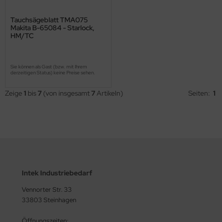
Tauchsägeblatt TMA075
Makita B-65084 - Starlock,
HM/TC
Sie können als Gast (bzw. mit Ihrem
derzeitigen Status) keine Preise sehen.
Zeige
1
bis
7
(von insgesamt
7
Artikeln)
Seiten:
1
Intek Industriebedarf
Vennorter Str. 33
33803 Steinhagen
Öffnungszeiten: