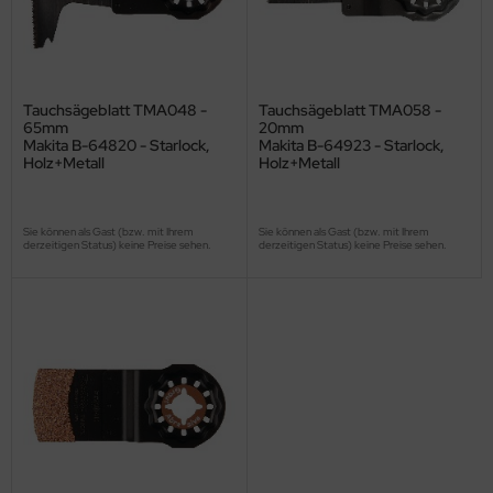
Tauchsägeblatt TMA048 -
Tauchsägeblatt TMA058 -
65mm
20mm
Makita B-64820 - Starlock,
Makita B-64923 - Starlock,
Holz+Metall
Holz+Metall
Sie können als Gast (bzw. mit Ihrem
Sie können als Gast (bzw. mit Ihrem
derzeitigen Status) keine Preise sehen.
derzeitigen Status) keine Preise sehen.