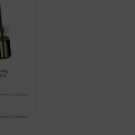
 6tlg.
30 0
mit Ihrem derzeitigen
.
esamt
1
Artikeln)