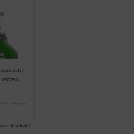
tische Luft -
 • PR7259 •
mit Ihrem derzeitigen
.
gesamt
5
Artikeln)