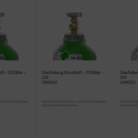
ft - 200Bar -
Gasfüllung Druckluft - 200Bar -
Gasfüllun
20l
50l
UN1002
UN1002
mit Ihrem derzeitigen
Sie können als Gast (bzw. mit Ihrem derzeitigen
Sie können al
.
Status) keine Preise sehen.
Status) keine