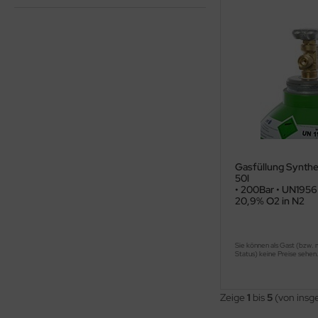
Gasfüllung Synthe
50l
• 200Bar • UN1956
20,9% O2 in N2
Sie können als Gast (bzw. 
Status) keine Preise sehen
Zeige
1
bis
5
(von ins