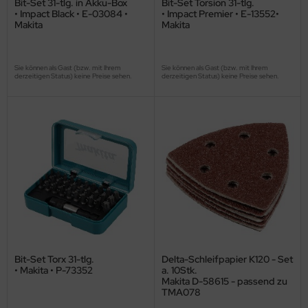
Bit-Set 31-tlg. in Akku-Box
Bit-Set Torsion 31-tlg.
• Impact Black • E-03084 •
• Impact Premier • E-13552•
Makita
Makita
Sie können als Gast (bzw. mit Ihrem
Sie können als Gast (bzw. mit Ihrem
derzeitigen Status) keine Preise sehen.
derzeitigen Status) keine Preise sehen.
Bit-Set Torx 31-tlg.
Delta-Schleifpapier K120 - Set
• Makita • P-73352
a. 10Stk.
Makita D-58615 - passend zu
TMA078