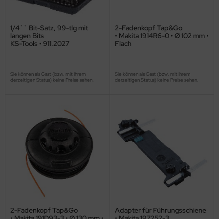
1/4`` Bit-Satz, 99-tlg mit
2-Fadenkopf Tap&Go
langen Bits
• Makita 1914R6-0 • Ø 102 mm •
KS-Tools • 911.2027
Flach
Sie können als Gast (bzw. mit Ihrem
Sie können als Gast (bzw. mit Ihrem
derzeitigen Status) keine Preise sehen.
derzeitigen Status) keine Preise sehen.
2-Fadenkopf Tap&Go
Adapter für Führungsschiene
• Makita 191D93-3 • Ø 130 mm •
• Makita 197252-3