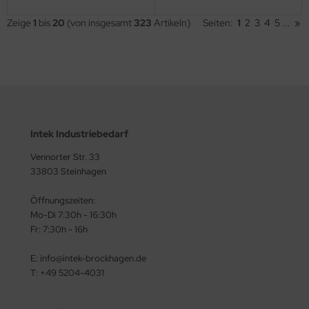
Zeige
1
bis
20
(von insgesamt
323
Artikeln)
Seiten:
1
2
3
4
5
...
»
Intek Industriebedarf
Vennorter Str. 33
33803 Steinhagen
Öffnungszeiten:
Mo-Di 7:30h - 16:30h
Fr: 7:30h - 16h
E: info@intek-brockhagen.de
T: +49 5204-4031