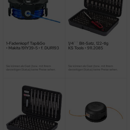
1-Fadenkopf Tap&Go
1/4`` Bit-Satz, 122-tlg
• Makita 191Y39-5 • f. DUR193
KS Tools • 911.2085
Sie können als Gast (bzw. mit Ihrem
Sie können als Gast (bzw. mit Ihrem
derzeitigen Status) keine Preise sehen.
derzeitigen Status) keine Preise sehen.