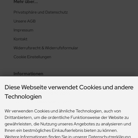
Mehr über...
Privatsphäre und Datenschutz
Unsere AGB
Impressum
Kontakt
Widerrufsrecht & Widerrufsformular
Cookie Einstellungen
Informationen
Zahlung & Versand
Diese Webseite verwendet Cookies und andere
Lieferzeit & Lieferbedingungen
Technologien
Gasflasche mieten oder kaufen?
Wir verwenden Cookies und ähnliche Technologien, auch von
Historie? Fehlanzeige!
Drittanbietern, um die ordentliche Funktionsweise der Website zu
Aktionsheft Sommer 2026
gewährleisten, die Nutzung unseres Angebotes zu analysieren und
Ihnen ein bestmögliches Einkaufserlebnis bieten zu können.
Weitere Informationen finden Sie in unserer Datenschutzerklärung.
Zahlungsmethoden