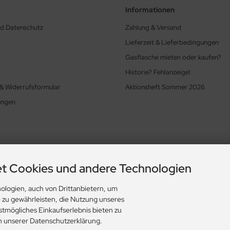
Informationen
nd Datenschutz
Zahlung & Versand
Lieferzeit & Lieferbedingungen
Gasflasche mieten oder kaufen?
Historie? Fehlanzeige!
 & Widerrufsformular
Aktionsheft Sommer 2026
ungen
t Cookies und andere Technologien
ologien, auch von Drittanbietern, um
e zu gewährleisten, die Nutzung unseres
stmögliches Einkaufserlebnis bieten zu
in unserer Datenschutzerklärung.