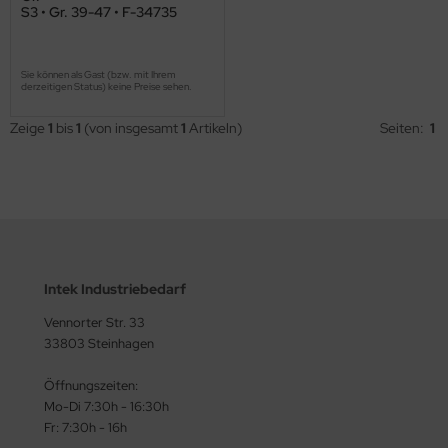
S3 • Gr. 39-47 • F-34735
Sie können als Gast (bzw. mit Ihrem
derzeitigen Status) keine Preise sehen.
Zeige
1
bis
1
(von insgesamt
1
Artikeln)
Seiten:
1
Intek Industriebedarf
Vennorter Str. 33
33803 Steinhagen
Öffnungszeiten:
Mo-Di 7:30h - 16:30h
Fr: 7:30h - 16h