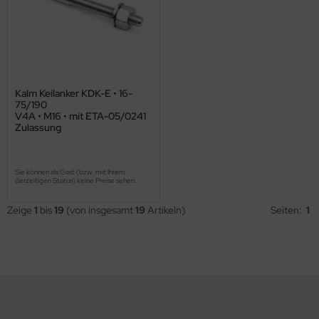
Kalm Keilanker KDK-E • 16-
75/190
V4A • M16 • mit ETA-05/0241
Zulassung
Sie können als Gast (bzw. mit Ihrem
derzeitigen Status) keine Preise sehen.
Zeige
1
bis
19
(von insgesamt
19
Artikeln)
Seiten:
1