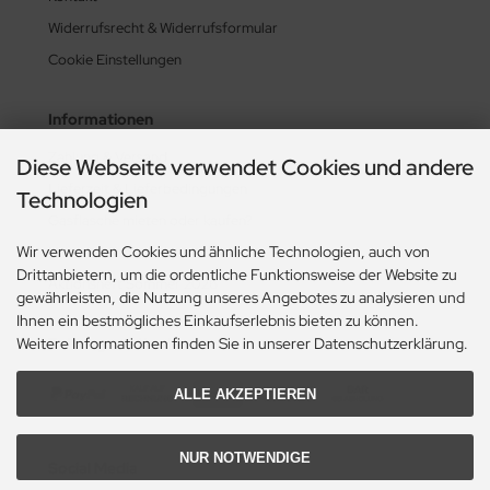
Widerrufsrecht & Widerrufsformular
Cookie Einstellungen
Informationen
Zahlung & Versand
Diese Webseite verwendet Cookies und andere
Lieferzeit & Lieferbedingungen
Technologien
Gasflasche mieten oder kaufen?
Wir verwenden Cookies und ähnliche Technologien, auch von
Historie? Fehlanzeige!
Drittanbietern, um die ordentliche Funktionsweise der Website zu
Aktionsheft Sommer 2026
gewährleisten, die Nutzung unseres Angebotes zu analysieren und
Ihnen ein bestmögliches Einkaufserlebnis bieten zu können.
Zahlungsmethoden
Weitere Informationen finden Sie in unserer Datenschutzerklärung.
ALLE AKZEPTIEREN
NUR NOTWENDIGE
Social Media