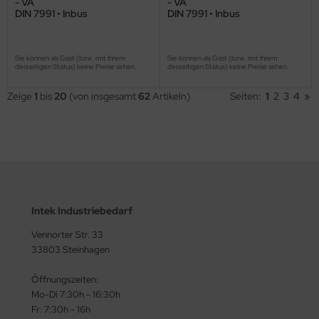
- VA
- VA
DIN 7991 • Inbus
DIN 7991 • Inbus
Sie können als Gast (bzw. mit Ihrem
Sie können als Gast (bzw. mit Ihrem
derzeitigen Status) keine Preise sehen.
derzeitigen Status) keine Preise sehen.
Zeige
1
bis
20
(von insgesamt
62
Artikeln)
Seiten:
1
2
3
4
»
Intek Industriebedarf
Vennorter Str. 33
33803 Steinhagen
Öffnungszeiten:
Mo-Di 7:30h - 16:30h
Fr: 7:30h - 16h