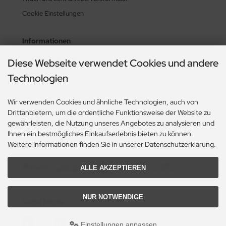
Cookie Einstellungen
Informationen
Zahlung & Versand
Diese Webseite verwendet Cookies und andere
Lieferzeit & Lieferbedingungen
Technologien
Gasflasche mieten oder kaufen?
Wir verwenden Cookies und ähnliche Technologien, auch von
Historie? Fehlanzeige!
Drittanbietern, um die ordentliche Funktionsweise der Website zu
Aktionsheft Sommer 2026
gewährleisten, die Nutzung unseres Angebotes zu analysieren und
Ihnen ein bestmögliches Einkaufserlebnis bieten zu können.
Weitere Informationen finden Sie in unserer Datenschutzerklärung.
Zahlungsmethoden
ALLE AKZEPTIEREN
NUR NOTWENDIGE
Social Media
Einstellungen anpassen