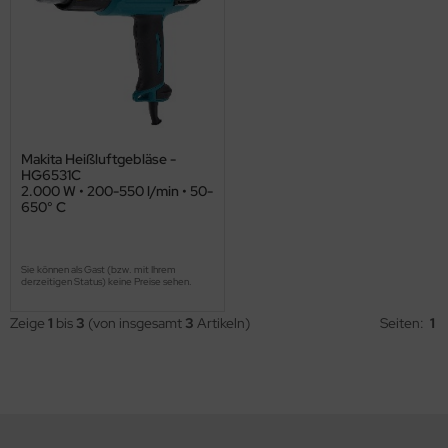
Makita Heißluftgebläse -
HG6531C
2.000 W • 200-550 l/min • 50-
650° C
Sie können als Gast (bzw. mit Ihrem
derzeitigen Status) keine Preise sehen.
Zeige
1
bis
3
(von insgesamt
3
Artikeln)
Seiten:
1