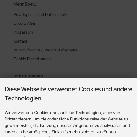
Mehr über...
Privatsphäre und Datenschutz
Unsere AGB
Impressum
Kontakt
Widerrufsrecht & Widerrufsformular
Cookie Einstellungen
Informationen
Zahlung & Versand
Diese Webseite verwendet Cookies und andere
Lieferzeit & Lieferbedingungen
Technologien
Gasflasche mieten oder kaufen?
Wir verwenden Cookies und ähnliche Technologien, auch von
Historie? Fehlanzeige!
Drittanbietern, um die ordentliche Funktionsweise der Website zu
Aktionsheft Sommer 2026
gewährleisten, die Nutzung unseres Angebotes zu analysieren und
Ihnen ein bestmögliches Einkaufserlebnis bieten zu können.