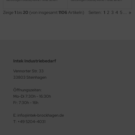
Zeige
1
bis
20
(von insgesamt
1106
Artikeln)
Seiten:
1
2
3
4
5
...
»
Intek Industriebedarf
Vennorter Str. 33
33803 Steinhagen
Öffnungszeiten:
Mo-Di 7:30h - 16:30h
Fr: 7:30h - 16h
E: info@intek-brockhagen.de
T: +49 5204-4031