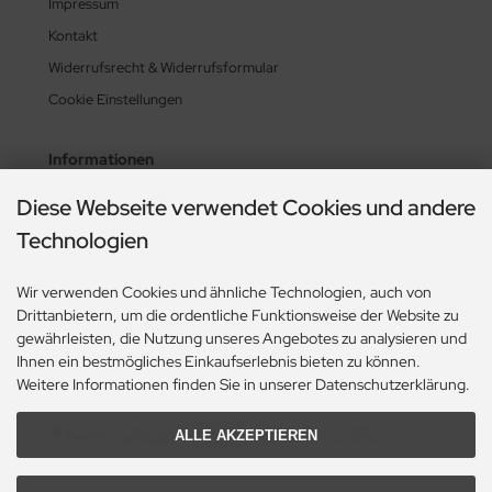
Impressum
Kontakt
Widerrufsrecht & Widerrufsformular
Cookie Einstellungen
Informationen
Zahlung & Versand
Diese Webseite verwendet Cookies und andere
Lieferzeit & Lieferbedingungen
Technologien
Gasflasche mieten oder kaufen?
Wir verwenden Cookies und ähnliche Technologien, auch von
Historie? Fehlanzeige!
Drittanbietern, um die ordentliche Funktionsweise der Website zu
Aktionsheft Sommer 2026
gewährleisten, die Nutzung unseres Angebotes zu analysieren und
Ihnen ein bestmögliches Einkaufserlebnis bieten zu können.
Zahlungsmethoden
Weitere Informationen finden Sie in unserer Datenschutzerklärung.
ALLE AKZEPTIEREN