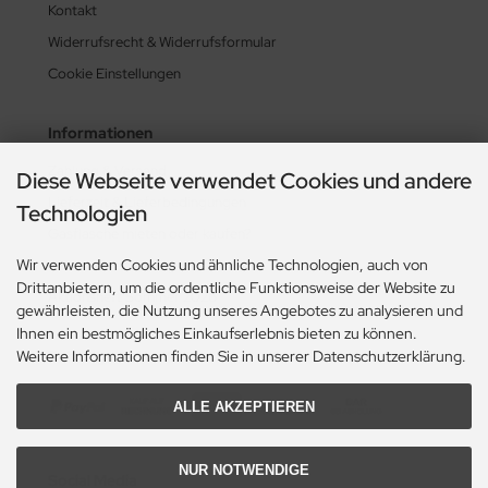
Kontakt
Widerrufsrecht & Widerrufsformular
Cookie Einstellungen
Informationen
Zahlung & Versand
Diese Webseite verwendet Cookies und andere
Lieferzeit & Lieferbedingungen
Technologien
Gasflasche mieten oder kaufen?
Wir verwenden Cookies und ähnliche Technologien, auch von
Historie? Fehlanzeige!
Drittanbietern, um die ordentliche Funktionsweise der Website zu
Aktionsheft Sommer 2026
gewährleisten, die Nutzung unseres Angebotes zu analysieren und
Ihnen ein bestmögliches Einkaufserlebnis bieten zu können.
Weitere Informationen finden Sie in unserer Datenschutzerklärung.
Zahlungsmethoden
ALLE AKZEPTIEREN
NUR NOTWENDIGE
Social Media