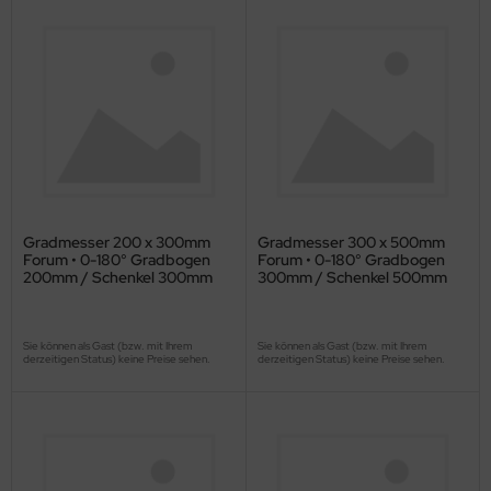
Gradmesser 200 x 300mm
Gradmesser 300 x 500mm
Forum • 0-180° Gradbogen
Forum • 0-180° Gradbogen
200mm / Schenkel 300mm
300mm / Schenkel 500mm
Sie können als Gast (bzw. mit Ihrem
Sie können als Gast (bzw. mit Ihrem
derzeitigen Status) keine Preise sehen.
derzeitigen Status) keine Preise sehen.