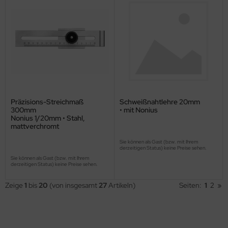
Präzisions-Streichmaß
Schweißnahtlehre 20mm
300mm
• mit Nonius
Nonius 1/20mm • Stahl,
mattverchromt
Sie können als Gast (bzw. mit Ihrem
derzeitigen Status) keine Preise sehen.
Sie können als Gast (bzw. mit Ihrem
derzeitigen Status) keine Preise sehen.
Zeige
1
bis
20
(von insgesamt
27
Artikeln)
Seiten:
1
2
»