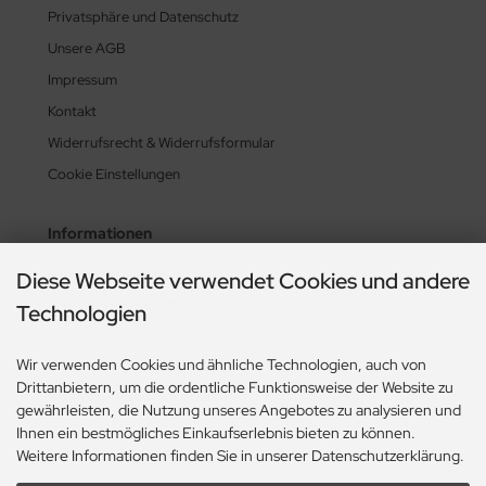
Privatsphäre und Datenschutz
Unsere AGB
Impressum
Kontakt
Widerrufsrecht & Widerrufsformular
Cookie Einstellungen
Informationen
Zahlung & Versand
Diese Webseite verwendet Cookies und andere
Lieferzeit & Lieferbedingungen
Technologien
Gasflasche mieten oder kaufen?
Wir verwenden Cookies und ähnliche Technologien, auch von
Historie? Fehlanzeige!
Drittanbietern, um die ordentliche Funktionsweise der Website zu
Aktionsheft Sommer 2026
gewährleisten, die Nutzung unseres Angebotes zu analysieren und
Ihnen ein bestmögliches Einkaufserlebnis bieten zu können.
Weitere Informationen finden Sie in unserer Datenschutzerklärung.
Zahlungsmethoden