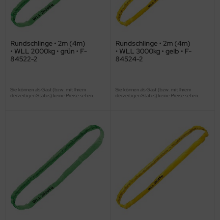
Rundschlinge • 2m (4m)
Rundschlinge • 2m (4m)
• WLL 2000kg • grün • F-
• WLL 3000kg • gelb • F-
84522-2
84524-2
Sie können als Gast (bzw. mit Ihrem
Sie können als Gast (bzw. mit Ihrem
derzeitigen Status) keine Preise sehen.
derzeitigen Status) keine Preise sehen.