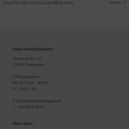
Zeige
1
bis
12
(von insgesamt
12
Artikeln)
Seiten:
1
Intek Industriebedarf
Vennorter Str. 33
33803 Steinhagen
Öffnungszeiten:
Mo-Di 7:30h - 16:30h
Fr: 7:30h - 16h
E: info@intek-brockhagen.de
T: +49 5204-4031
Mehr über...