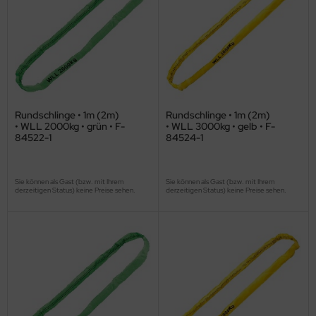
Rundschlinge • 1m (2m)
Rundschlinge • 1m (2m)
• WLL 2000kg • grün • F-
• WLL 3000kg • gelb • F-
84522-1
84524-1
Sie können als Gast (bzw. mit Ihrem
Sie können als Gast (bzw. mit Ihrem
derzeitigen Status) keine Preise sehen.
derzeitigen Status) keine Preise sehen.