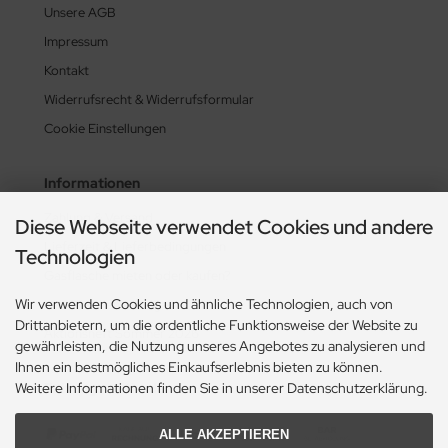
Unsere AGB
Impressum
Kontakt
Widerrufsrecht & Widerrufsformular
Cookie Einstellungen
Informationen
Zahlung & Versand
Diese Webseite verwendet Cookies und andere
Lieferzeit & Lieferbedingungen
Technologien
Gasflasche mieten oder kaufen?
Wir verwenden Cookies und ähnliche Technologien, auch von
Historie? Fehlanzeige!
Drittanbietern, um die ordentliche Funktionsweise der Website zu
Aktionsheft Sommer 2026
gewährleisten, die Nutzung unseres Angebotes zu analysieren und
Ihnen ein bestmögliches Einkaufserlebnis bieten zu können.
Weitere Informationen finden Sie in unserer Datenschutzerklärung.
Zahlungsmethoden
ALLE AKZEPTIEREN