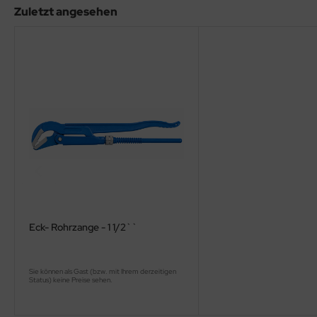
Zuletzt angesehen
Eck- Rohrzange - 1 1/2``
Sie können als Gast (bzw. mit Ihrem derzeitigen
Status) keine Preise sehen.