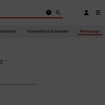
nzubehör
Schweißen & Schneiden
Werkzeuge
/2``
eitigen Status) keine Preise sehen.