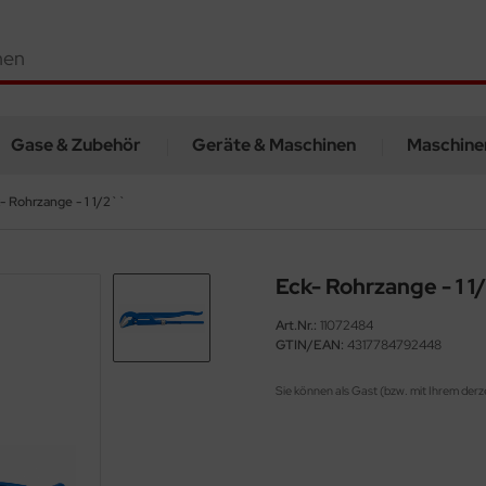
Gase & Zubehör
Geräte & Maschinen
Maschine
- Rohrzange - 1 1/2``
Eck- Rohrzange - 1 1
Art.Nr.:
11072484
GTIN/EAN:
4317784792448
Sie können als Gast (bzw. mit Ihrem derz