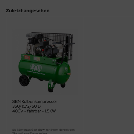
Zuletzt angesehen
SBN Kolbenkompressor
350/10/2/50 D
400V - fahrbar - 1,5KW
Sie können als Gast (bzw. mit Ihrem derzeitigen
Status) keine Preise sehen.