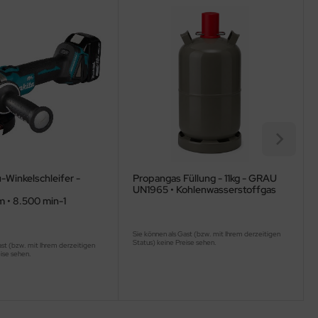
-Winkelschleifer -
Propangas Füllung - 11kg - GRAU
UN1965 • Kohlenwasserstoffgas
m • 8.500 min-1
Sie können als Gast (bzw. mit Ihrem derzeitigen
Status) keine Preise sehen.
ast (bzw. mit Ihrem derzeitigen
eise sehen.