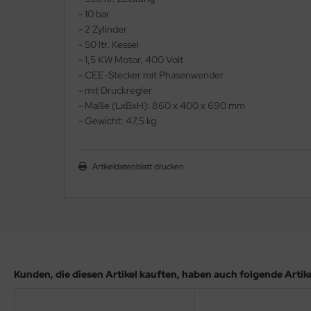
- 10 bar
- 2 Zylinder
- 50 ltr. Kessel
- 1,5 KW Motor, 400 Volt
- CEE-Stecker mit Phasenwender
- mit Druckregler
- Maße (LxBxH): 860 x 400 x 690 mm
- Gewicht: 47,5 kg
Artikeldatenblatt drucken
Kunden, die diesen Artikel kauften, haben auch folgende Artikel