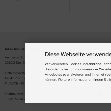
Intek Industriebedarf
Mehr über...
Diese Webseite verwende
Vennorter Str. 33
Privatsphäre u
33803 Steinhagen
Wir verwenden Cookies und ähnliche Techn
Unsere AGB
die ordentliche Funktionsweise der Websit
Impressum
Öffnungszeiten:
Angebotes zu analysieren und Ihnen ein be
Mo-Di 7:30h - 16:30h
Kontakt
können. Weitere Informationen finden Sie 
Fr: 7:30h - 16h
Widerrufsrecht
Cookie Einstell
E: info@intek-brockhagen.de
T: +49 5204-4031