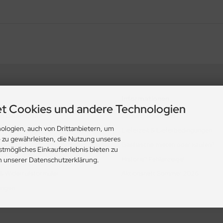
Informationen
t Cookies und andere Technologien
nd Datenschutz
Zahlung & Versand
ologien, auch von Drittanbietern, um
Lieferzeit & Lieferbedingungen
e zu gewährleisten, die Nutzung unseres
Gasflasche mieten oder kaufen?
stmögliches Einkaufserlebnis bieten zu
Historie? Fehlanzeige!
in unserer Datenschutzerklärung.
 & Widerrufsformular
Aktionsheft Sommer 2026
ungen