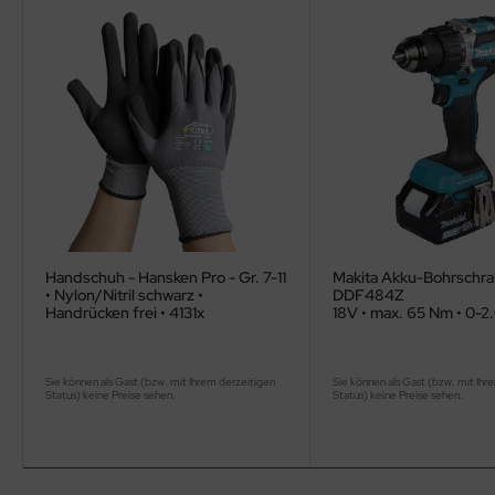
Handschuh - Hansken Pro - Gr. 7-11
Makita Akku-Bohrschra
• Nylon/Nitril schwarz •
DDF484Z
Handrücken frei • 4131x
18V • max. 65 Nm • 0-2
Sie können als Gast (bzw. mit Ihrem derzeitigen
Sie können als Gast (bzw. mit Ihr
Status) keine Preise sehen.
Status) keine Preise sehen.