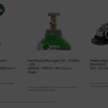
uber -
Gasfüllung Mischgas C18 - 200Bar
Makita Akku
- 20l
DGA504Z
.000 min-1
UN1956 • PR1291 • 18% Co2 in
18V • 125 m
Argon
em derzeitigen
Sie können als G
Status) keine Pr
Sie können als Gast (bzw. mit Ihrem derzeitigen
Status) keine Preise sehen.