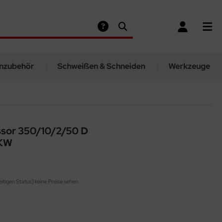
nzubehör
Schweißen & Schneiden
Werkzeuge
sor 350/10/2/50 D
5KW
eitigen Status) keine Preise sehen.