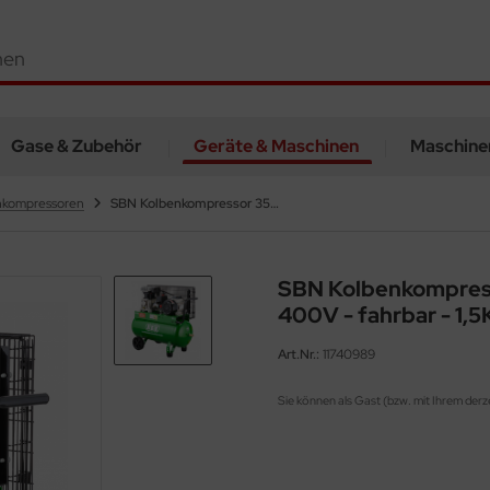
Gase & Zubehör
Geräte & Maschinen
Maschine
nkompressoren
SBN Kolbenkompressor 350/10/2/50 D400V - fahrbar - 1,5KW
SBN Kolbenkompres
400V - fahrbar - 1,
Art.Nr.:
11740989
Sie können als Gast (bzw. mit Ihrem derz