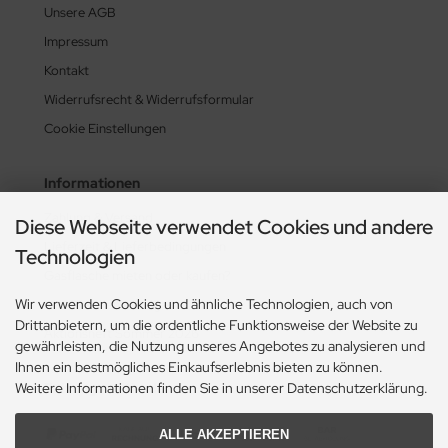
Unsere AGB
Impressum
Kontakt
Widerrufsrecht & Widerrufsformular
Cookie Einstellungen
Informationen
Zahlung & Versand
Diese Webseite verwendet Cookies und andere
Lieferzeit & Lieferbedingungen
Technologien
Gasflasche mieten oder kaufen?
Wir verwenden Cookies und ähnliche Technologien, auch von
Historie? Fehlanzeige!
Drittanbietern, um die ordentliche Funktionsweise der Website zu
Aktionsheft Sommer 2026
gewährleisten, die Nutzung unseres Angebotes zu analysieren und
Ihnen ein bestmögliches Einkaufserlebnis bieten zu können.
Weitere Informationen finden Sie in unserer Datenschutzerklärung.
Zahlungsmethoden
ALLE AKZEPTIEREN