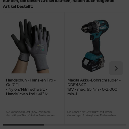
Kunden, die diesen Artikel kauften, haben auch folgende
Artikel bestellt:
Handschuh - Hansken Pro -
Makita Akku-Bohrschrauber -
Gr. 7-11
DDF484Z
• Nylon/Nitril schwarz •
18V • max. 65 Nm • 0-2.000
Handrücken frei • 4131x
min-1
Sie können als Gast (bzw. mit Ihrem
Sie können als Gast (bzw. mit Ihrem
derzeitigen Status) keine Preise sehen.
derzeitigen Status) keine Preise sehen.