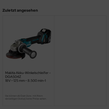
Zuletzt angesehen
Makita Akku-Winkelschleifer -
DGA504Z
18V • 125 mm • 8.500 min-1
Sie können als Gast (bzw. mit Ihrem
derzeitigen Status) keine Preise sehen.