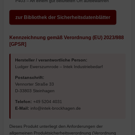
P403 – An einem gut belüfteten Ort aufbewahren
zur Bibliothek der Sicherheitsdatenblätter
Kennzeichnung gemäß Verordnung (EU) 2023/988
[GPSR]
Hersteller / verantwortliche Person:
Ludger Ewerszumrode – Intek Industriebedarf
Postanschrift:
Vennorter Straße 33
D-33803 Steinhagen
Telefon:
+49 5204 4031
E-Mail:
info@intek-brockhagen.de
Dieses Produkt unterliegt den Anforderungen der
allgemeinen Produktsicherheitsverordnung (Verordnung