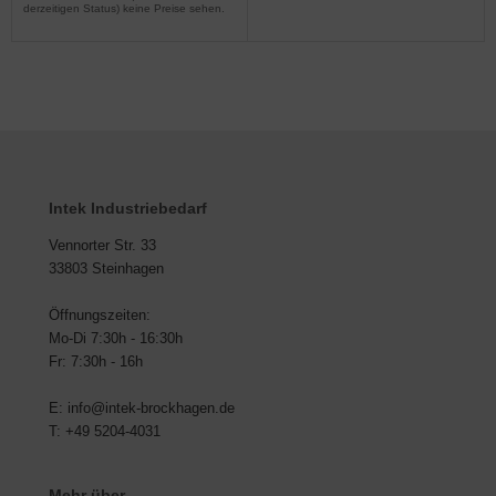
derzeitigen Status) keine Preise sehen.
Intek Industriebedarf
Vennorter Str. 33
33803 Steinhagen
Öffnungszeiten:
Mo-Di 7:30h - 16:30h
Fr: 7:30h - 16h
E: info@intek-brockhagen.de
T: +49 5204-4031
Mehr über...